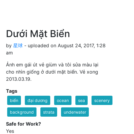
Dưới Mặt Biển
by
星球
- uploaded on August 24, 2017, 1:28
am
Ảnh em gái út vẻ giùm và tôi sửa màu lại
cho nhìn giống ở dưới mặt biển. Vẻ xong
2013.03.19.
Tags
biển
đại dương
ocean
sea
scenery
background
strata
underwater
Safe for Work?
Yes