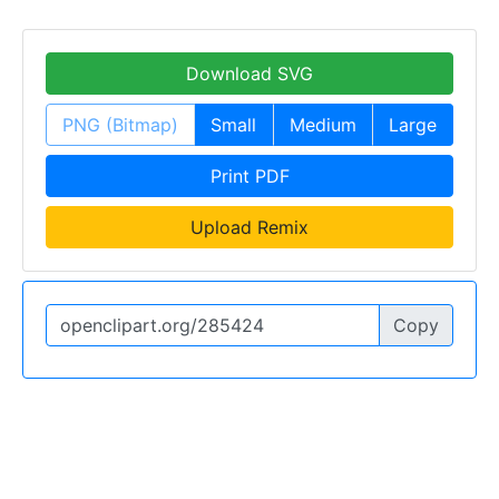
Download SVG
PNG (Bitmap)
Small
Medium
Large
Print PDF
Upload Remix
Copy