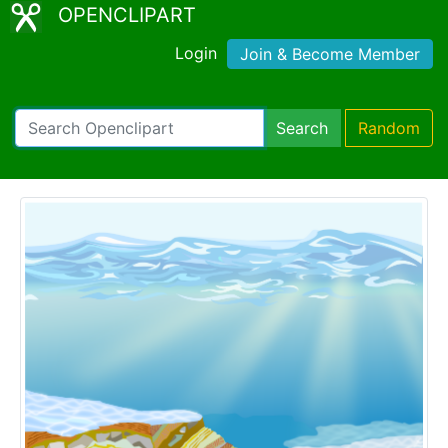
OPENCLIPART
Login
Join & Become Member
Search
Random