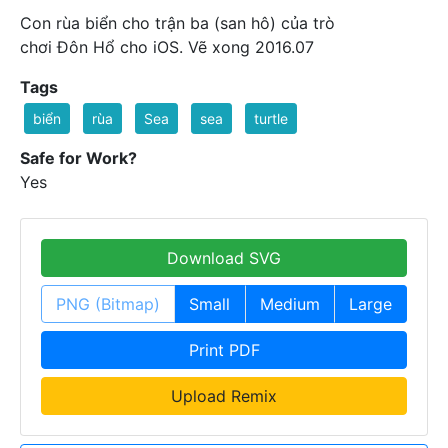
Con rùa biển cho trận ba (san hô) của trò
chơi Đôn Hổ cho iOS. Vẽ xong 2016.07
Tags
biển
rùa
Sea
sea
turtle
Safe for Work?
Yes
Download SVG
PNG (Bitmap)
Small
Medium
Large
Print PDF
Upload Remix