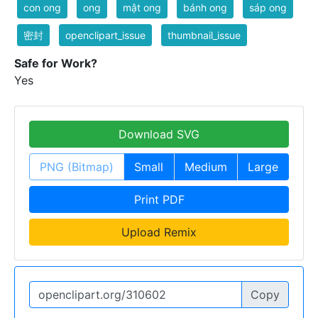
con ong
ong
mật ong
bánh ong
sáp ong
密封
openclipart_issue
thumbnail_issue
Safe for Work?
Yes
Download SVG
PNG (Bitmap)
Small
Medium
Large
Print PDF
Upload Remix
Copy