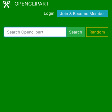
OPENCLIPART
Login
Join & Become Member
Search
Random