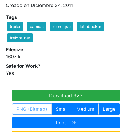
Creado en Diciembre 24, 2011
Tags
trailer
camion
remolque
latinbooker
freightliner
Filesize
1607 k
Safe for Work?
Yes
Download SVG
PNG (Bitmap)
Small
Medium
Large
Print PDF