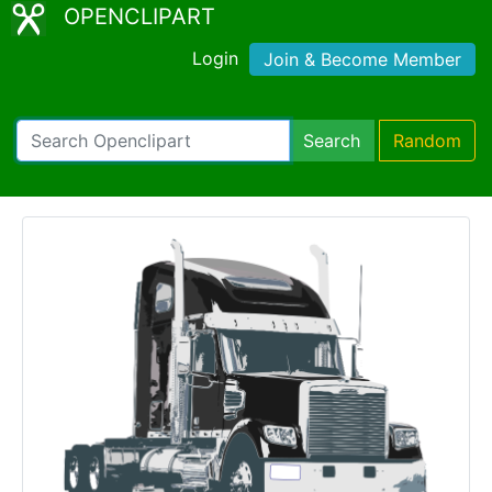
OPENCLIPART
Login
Join & Become Member
Search
Random