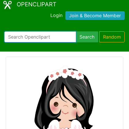
OPENCLIPART
Login
Join & Become Member
Search
Random