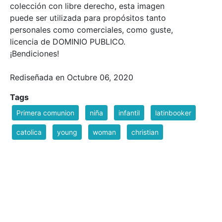
colección con libre derecho, esta imagen
puede ser utilizada para propósitos tanto
personales como comerciales, como guste,
licencia de DOMINIO PUBLICO.
¡Bendiciones!
Rediseñada en Octubre 06, 2020
Tags
Primera comunion
niña
infantil
latinbooker
catolica
young
woman
christian
white dress
girl
Filesize
153 k
Safe for Work?
Yes