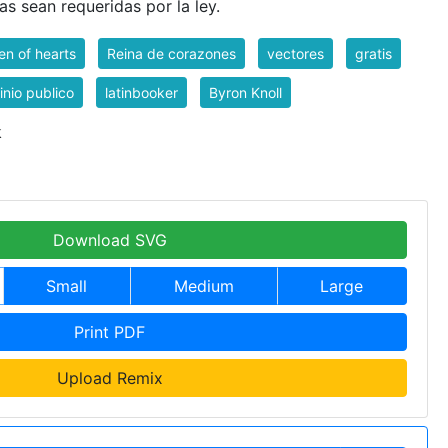
s sean requeridas por la ley.
n of hearts
Reina de corazones
vectores
gratis
nio publico
latinbooker
Byron Knoll
k
Download SVG
Small
Medium
Large
Print PDF
Upload Remix