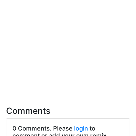
Comments
0 Comments. Please
login
to
comment or add your own remix.