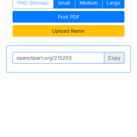
PNG (Bitmap)
Small
Medium
Large
Print PDF
Upload Remix
Copy