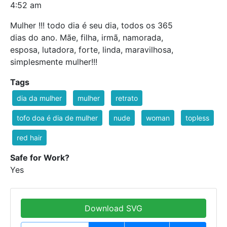
4:52 am
Mulher !!! todo dia é seu dia, todos os 365
dias do ano. Mãe, filha, irmã, namorada,
esposa, lutadora, forte, linda, maravilhosa,
simplesmente mulher!!!
Tags
dia da mulher
mulher
retrato
tofo doa é dia de mulher
nude
woman
topless
red hair
Safe for Work?
Yes
Download SVG