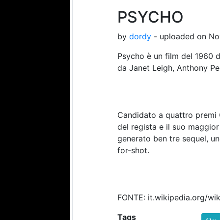
PSYCHO
by
dordy
- uploaded on No
Psycho è un film del 1960 d
da Janet Leigh, Anthony Per
Candidato a quattro premi O
del regista e il suo maggio
generato ben tre sequel, un
for-shot.
FONTE: it.wikipedia.org/wi
Tags