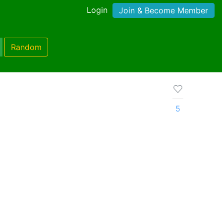
Login
Join & Become Member
Random
5