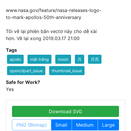
www.nasa.gov/feature/nasa-releases-logo-
to-mark-apollos-50th-anniversary
Tôi vẽ lại phiên bản vectơ này cho dễ xài
hơn. Vẽ lại xong 2019.03.17 21:00
Tags
apollo
mặt trăng
moon
月
月亮
openclipart_issue
thumbnail_issue
Safe for Work?
Yes
Download SVG
PNG (Bitmap)
Small
Medium
Large