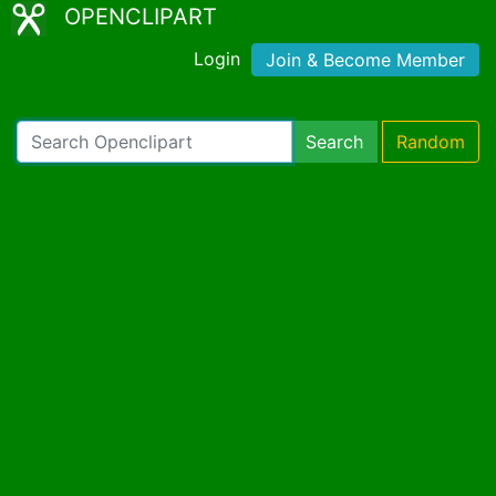
OPENCLIPART
Login
Join & Become Member
Search
Random