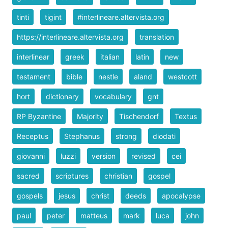
tinti
tigint
#interlineare.altervista.org
https://interlineare.altervista.org
translation
interlinear
greek
italian
latin
new
testament
bible
nestle
aland
westcott
hort
dictionary
vocabulary
gnt
RP Byzantine
Majority
Tischendorf
Textus
Receptus
Stephanus
strong
diodati
giovanni
luzzi
version
revised
cei
sacred
scriptures
christian
gospel
gospels
jesus
christ
deeds
apocalypse
paul
peter
matteus
mark
luca
john