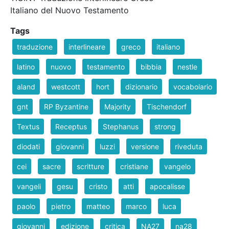
Italiano del Nuovo Testamento
Tags
traduzione
interlineare
greco
italiano
latino
nuovo
testamento
bibbia
nestle
aland
westcott
hort
dizionario
vocabolario
gnt
RP Byzantine
Majority
Tischendorf
Textus
Receptus
Stephanus
strong
diodati
giovanni
luzzi
versione
riveduta
cei
sacre
scritture
cristiane
vangelo
vangeli
gesu
cristo
atti
apocalisse
paolo
pietro
matteo
marco
luca
giovanni
edizione
critica
NA27
na28