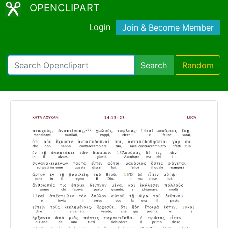
OPENCLIPART
Login
Join & Become Member
Search
Random