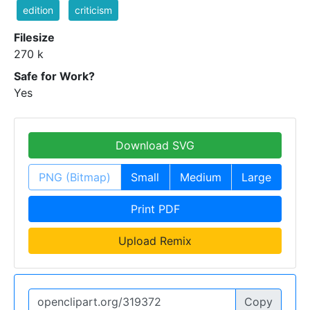
edition
criticism
Filesize
270 k
Safe for Work?
Yes
Download SVG
PNG (Bitmap)
Small
Medium
Large
Print PDF
Upload Remix
Copy