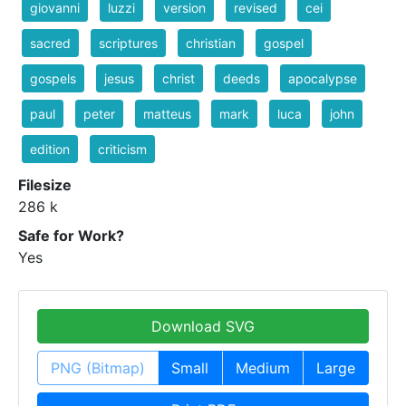
giovanni
luzzi
version
revised
cei
sacred
scriptures
christian
gospel
gospels
jesus
christ
deeds
apocalypse
paul
peter
matteus
mark
luca
john
edition
criticism
Filesize
286 k
Safe for Work?
Yes
Download SVG
PNG (Bitmap)
Small
Medium
Large