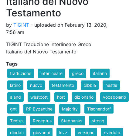
Italiano del Nuovo
Testamento
by
TIGINT
- uploaded on February 13, 2020,
7:56 am
TIGINT Traduzione Interlineare Greco
Italiano del Nuovo Testamento
Tags
traduzione
interlineare
greco
italiano
latino
nuovo
testamento
bibbia
nestle
aland
westcott
hort
dizionario
vocabolario
gnt
RP Byzantine
Majority
Tischendorf
Textus
Receptus
Stephanus
strong
diodati
giovanni
luzzi
versione
riveduta