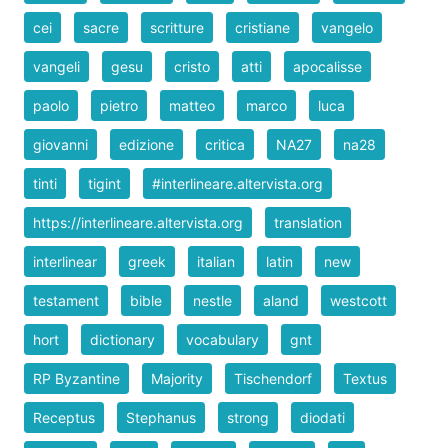
cei
sacre
scritture
cristiane
vangelo
vangeli
gesu
cristo
atti
apocalisse
paolo
pietro
matteo
marco
luca
giovanni
edizione
critica
NA27
na28
tinti
tigint
#interlineare.altervista.org
https://interlineare.altervista.org
translation
interlinear
greek
italian
latin
new
testament
bible
nestle
aland
westcott
hort
dictionary
vocabulary
gnt
RP Byzantine
Majority
Tischendorf
Textus
Receptus
Stephanus
strong
diodati