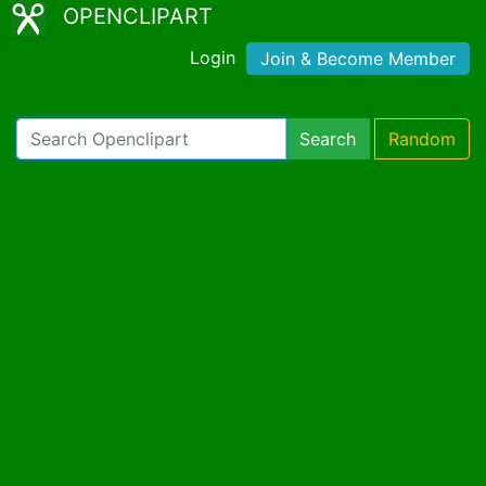
OPENCLIPART
Login
Join & Become Member
Search
Random